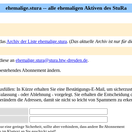
ehemalige.stura -- alle ehemaligen Aktiven des StuRa
 das
Archiv der Liste ehemalige.stura
. (
Das aktuelle Archiv ist nur für 
 diese an
ehemalige.stura@stura.htw-dresden.de
.
n bestehendes Abonnement ändern.
füllen: In Kürze erhalten Sie eine Bestätigungs-E-Mail, um sicherzust
lassung - oder Ablehnung - vorgelegt. Sie erhalten die Entscheidung d
 verändern die Adressen, damit sie nicht so leicht von Spammern zu erke
ur eine geringe Sicherheit, sollte aber verhindern, dass andere Ihr Abonnement
u im Klartext an Sie geschickt wird!