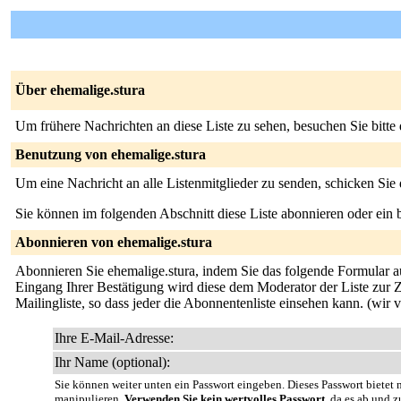
Über ehemalige.stura
Um frühere Nachrichten an diese Liste zu sehen, besuchen Sie bitte
Benutzung von ehemalige.stura
Um eine Nachricht an alle Listenmitglieder zu senden, schicken Sie
Sie können im folgenden Abschnitt diese Liste abonnieren oder ei
Abonnieren von ehemalige.stura
Abonnieren Sie ehemalige.stura, indem Sie das folgende Formular aus
Eingang Ihrer Bestätigung wird diese dem Moderator der Liste zur Zu
Mailingliste, so dass jeder die Abonnentenliste einsehen kann. (wir
Ihre E-Mail-Adresse:
Ihr Name (optional):
Sie können weiter unten ein Passwort eingeben. Dieses Passwort bietet n
manipulieren.
Verwenden Sie kein wertvolles Passwort
, da es ab und z